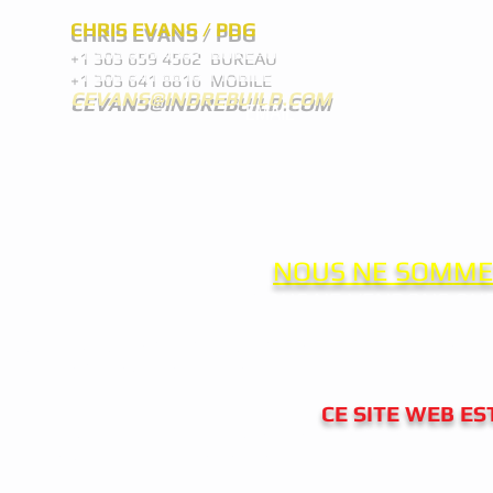
CHRIS EVANS / PDG
+1 303 659 4562 BUREAU
+1 303 641 8816 MOBILE
CEVANS@INDREBUILD.COM
EMAIL
NOUS NE SOMME
NOUS NE VENDONS QUE
Toutes marques déposées, numéros de pièces et noms de mode
indépendante de reconditionnement et nous ne sommes
CE SITE WEB E
TOUT MATERIEL CONTENU DANS CE SITE EST DESTINE UNIQ
»
LEGALEMENT PROTEGE SOUS LE
FEDERAL COPYRIGHT A
UTILISATION NON AUTORISEE D'INFORMATIONS CONTE