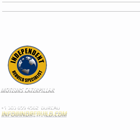
MOTEURS CATERPILLAR
BRIGHTON, COLORADO 80601 USA
+1 303 659 4562 BUREAU
INFO@INDREBUILD.COM
EMAIL