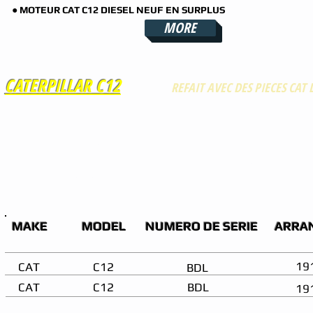
● MOTEUR CAT C12 DIESEL NEUF EN SURPLUS
MORE
CATERPILLAR C12
REFAIT AVEC DES PIECES CAT 
Moteurs Caterpillar C12 à vendre avec reconditionnemen
+ Moteur CAT C12 Remanufacturé
+ Moteur CAT C12 Reconditionné
- Délai: environ 10 à 15 jours ouvrables
- Moteurs Complets / Refait avec des pièces CAT d’Origin
- Mêmes Spécifications qu’un Moteur neuf Caterpillar ve
MAKE
MODEL
NUMERO DE SERIE
ARRA
19
CAT
C12
BDL
CAT
C12
BDL
19